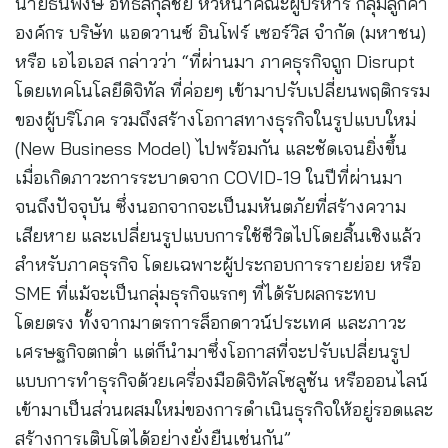
นายธนพงษ์ อิทธิสกุลชัย หัวหน้าคณะผู้บริหาร กลุ่มลูกค้า
องค์กร บริษัท แอดวานซ์ อินโฟร์ เซอร์วิส จำกัด (มหาชน)
หรือ เอไอเอส กล่าวว่า “ที่ผ่านมา ภาคธุรกิจถูก Disrupt
โดยเทคโนโลยีดิจิทัล ที่ค่อยๆ เข้ามาปรับเปลี่ยนพฤติกรรม
ของผู้บริโภค รวมถึงสร้างโอกาสทางธุรกิจในรูปแบบใหม่
(New Business Model) ไปพร้อมกัน และชัดเจนยิ่งขึ้น
เมื่อเกิดภาวะการระบาดจาก COVID-19 ในปีที่ผ่านมา
จนถึงปัจจุบัน ซึ่งนอกจากจะเป็นมหันตภัยที่สร้างความ
เสียหาย และเปลี่ยนรูปแบบการใช้ชีวิตไปโดยสิ้นเชิงแล้ว
สำหรับภาคธุรกิจ โดยเฉพาะผู้ประกอบการรายย่อย หรือ
SME ที่แม้จะเป็นกลุ่มธุรกิจแรกๆ ที่ได้รับผลกระทบ
โดยตรง ทั้งจากมาตรการล็อกดาวน์ประเทศ และภาวะ
เศรษฐกิจตกต่ำ แต่ก็นำมาซึ่งโอกาสที่จะปรับเปลี่ยนรูป
แบบการทำธุรกิจด้วยเครื่องมือดิจิทัลโซลูชัน หรือออนไลน์
เข้ามาเป็นส่วนผสมใหม่ของการดำเนินธุรกิจให้อยู่รอดและ
สร้างการเติบโตได้อย่างยั่งยืนเช่นกัน”