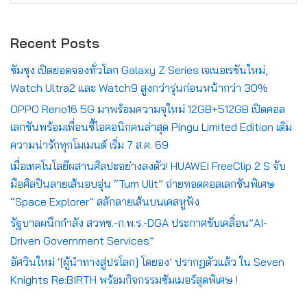
Recent Posts
ซัมซุง เปิดยอดจองทั่วโลก Galaxy Z Series เจเนอเรชันใหม่,
Watch Ultra2 และ Watch9 สูงกว่ารุ่นก่อนหน้ากว่า 30%
OPPO Reno16 5G มาพร้อมความจุใหม่ 12GB+512GB เปิดคอล
เลกชันพร้อมเพื่อนซี้ไอคอนิกคนล่าสุด Pingu Limited Edition เติม
ความน่ารักทุกโมเมนต์ เริ่ม 7 ส.ค. 69
เมื่อเทคโนโลยีผสานศิลปะอย่างลงตัว! HUAWEI FreeClip 2 S จับ
มือศิลปินลายเส้นอบอุ่น “Tum Ulit” ถ่ายทอดคอลเลกชันพิเศษ
“Space Explorer” สลักลายเส้นบนเคสหูฟัง
รัฐบาลผนึกกำลัง สวทช.-ก.พ.ร.-DGA ประกาศขับเคลื่อน”AI-
Driven Government Services”
อัศวินใหม่ ‘[ผู้นำทางสู่ปรโลก] โดยอง’ ปรากฏตัวแล้ว ใน Seven
Knights Re:BIRTH พร้อมกิจกรรมซัมเมอร์สุดพิเศษ !