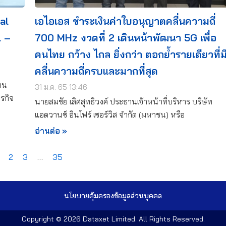
tal
เอไอเอส ชำระเงินค่าใบอนุญาตคลื่นความถี่
l –
700 MHz งวดที่ 2 เดินหน้าพัฒนา 5G เพื่อ
คนไทย กว้าง ไกล ยิ่งกว่า ตอกย้ำรายเดียวที่ม
คลื่นความถี่ครบและมากที่สุด
าน
31 ม.ค. 65 13:46
รกิจ
นายสมชัย เลิศสุทธิวงค์ ประธานเจ้าหน้าที่บริหาร บริษัท
แอดวานซ์ อินโฟร์ เซอร์วิส จำกัด (มหาชน) หรือ
อ่านต่อ »
2
3
…
35
นโยบายคุ้มครองข้อมูลส่วนบุคคล​
Copyright © 2026
Dataxet Limited
. All Rights Reserved.