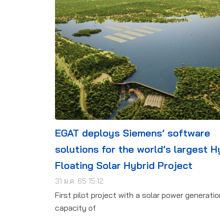
EGAT deploys Siemens’ software
solutions for the world’s largest H
Floating Solar Hybrid Project
31 ม.ค. 65 15:12
First pilot project with a solar power generatio
capacity of