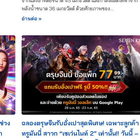
จากแสงอาทิตย์ขนาด 45 เมกะวัตต์ และกำลังผลิตไฟฟ้าจาก
พลังน้ำขนาด 36 เมกะวัตต์ ด้วยศักยภาพของ…
อ่านต่อ »
ิช่วง
ฉลองตรุษจีนรับอั่งเปาสุดพิเศษ! เฉพาะลูกค้า
า
ทรูมันนี่ สาวก “เซเว่นไนท์ 2” เท่านั้น!! วันนี้ –