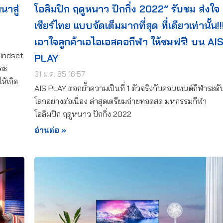
นาสู่
โอลิมปิก ฤดูหนาว ปักกิ่ง 2022” รับชม ส่งใจ
เชียร์ไทย แบบจัดเต็มมากที่สุด ที่เดียวเท่านั้น!!
เอาใจลูกค้าเอไอเอสคอกีฬา ให้ชมฟรี! บน AI
mindset
PLAY
 จะ
31 ม.ค. 65 16:57
ห้เกิด
AIS PLAY ตอกย้ำความเป็นที่ 1 ตัวจริงกับคอนเทนต์กีฬาระดั
โลกอย่างต่อเนื่อง ล่าสุดเตรียมถ่ายทอดสด มหกรรมกีฬา
โอลิมปิก ฤดูหนาว ปักกิ่ง 2022
อ่านต่อ »