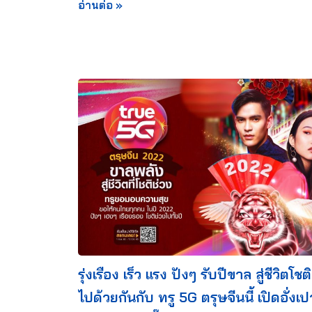
อ่านต่อ »
รุ่งเรือง เร็ว แรง ปังๆ รับปีขาล สู่ชีวิตโชต
ไปด้วยกันกับ ทรู 5G ตรุษจีนนี้ เปิดอั่งเป