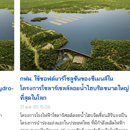
กฟผ. ใช้ซอฟต์แวร์โซลูชันของซีเมนส์ใน
ydro-
โครงการโซลาร์เซลล์ลอยน้ำไฮบริดขนาดใหญ่
ที่สุดในโลก
31 ม.ค. 65 15:08
n
โครงการโรงไฟฟ้าโซลาร์เซลล์ลอยน้ำไฮบริดเขื่อนสิรินธรเป็น
โครงการนำร่องแห่งแรกในประเทศไทย ที่มีกำลังผลิตไฟฟ้า