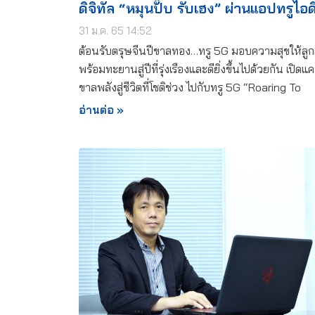
ดิจิทัล “หมุนปั๊บ รับเฮง” ผ่านแอปทรูไอด
31 ม.ค. 65 14:52
ต้อนรับตรุษจีนปีขาลทอง…ทรู 5G มอบความสุขให้ลูก
พร้อมทะยานสู่ปีที่รุ่งเรืองและดียิ่งขึ้นไปด้วยกัน เปิด
ขาลพลังสู่ชีวิตที่โชติช่วง ไปกับทรู 5G “Roaring To
อ่านต่อ »