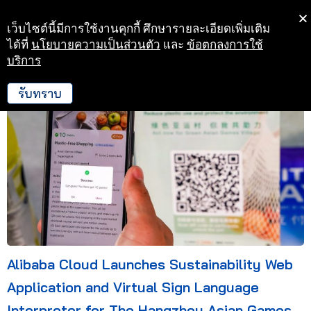
เว็บไซต์นี้มีการใช้งานคุกกี้ ศึกษารายละเอียดเพิ่มเติม
Skip
ได้ที่
นโยบายความเป็นส่วนตัว
และ
ข้อตกลงการใช้
to
บริการ
30 ก.ย. 66 23:37
content
รับทราบ
Alibaba Cloud Launches Sustainability Web
Application and Virtual Sign Language
Interpreter for The Hangzhou Asian Games