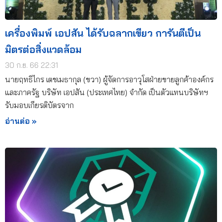
เครื่องพิมพ์ เอปสัน ได้รับฉลากเขียว การันตีเป็น
มิตรต่อสิ่งแวดล้อม
30 ก.ย. 66 22:31
นายฤทธิไกร เตชเมธากุล (ขวา) ผู้จัดการอาวุโสฝ่ายขายลูกค้าองค์กร
และภาครัฐ บริษัท เอปสัน (ประเทศไทย) จำกัด เป็นตัวแทนบริษัทฯ
รับมอบเกียรติบัตรจาก
อ่านต่อ »