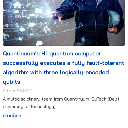
Quantinuum’s H1 quantum computer
successfully executes a fully fault-tolerant
algorithm with three logically-encoded
qubits
29 ก.ย. 66 8:00
A multidisciplinary team from Quantinuum, QuTech (Delft
University of Technology)
อ่านต่อ »