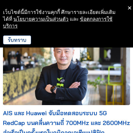
เว็บไซต์นี้มีการใช้งานคุกกี้ ศึกษารายละเอียดเพิ่มเติม
Skip
ได้ที่
นโยบายความเป็นส่วนตัว
และ
ข้อตกลงการใช้
to
บริการ
29 ก.ย. 66 14:57
content
รับทราบ
AIS และ Huawei จับมือทดสอบระบบ 5G
RedCap บนคลื่นความถี่ 700MHz และ 2600MHz
สำเร็จเป็นครั้งแรกในภูมิภาคเอเชียแปซิฟิก