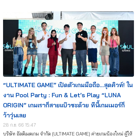
“ULTIMATE GAME” เปิดตัวเกมมือถือ…สุดคิวท์! ใน
งาน Pool Party : Fun & Let’s Play “LUNA
ORIGIN” เกมเราก็สายแบ๊วซะด้วย ทีนี้เกมเมอร์ก็
ว้าวุ่นเลย
28 ก.ย. 66 15:47
บริษัท อัลติเมตเกม จำกัด (ULTIMATE GAME) ค่ายเกมน้องใหม่ ผู้ให้