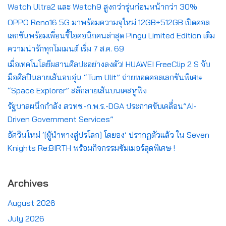
Watch Ultra2 และ Watch9 สูงกว่ารุ่นก่อนหน้ากว่า 30%
OPPO Reno16 5G มาพร้อมความจุใหม่ 12GB+512GB เปิดคอล
เลกชันพร้อมเพื่อนซี้ไอคอนิกคนล่าสุด Pingu Limited Edition เติม
ความน่ารักทุกโมเมนต์ เริ่ม 7 ส.ค. 69
เมื่อเทคโนโลยีผสานศิลปะอย่างลงตัว! HUAWEI FreeClip 2 S จับ
มือศิลปินลายเส้นอบอุ่น “Tum Ulit” ถ่ายทอดคอลเลกชันพิเศษ
“Space Explorer” สลักลายเส้นบนเคสหูฟัง
รัฐบาลผนึกกำลัง สวทช.-ก.พ.ร.-DGA ประกาศขับเคลื่อน”AI-
Driven Government Services”
อัศวินใหม่ ‘[ผู้นำทางสู่ปรโลก] โดยอง’ ปรากฏตัวแล้ว ใน Seven
Knights Re:BIRTH พร้อมกิจกรรมซัมเมอร์สุดพิเศษ !
Archives
August 2026
July 2026