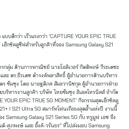
้นสุด แบบดีกว่า เร็วแรงกว่า ‘CAPTURE YOUR EPIC TRUE
 เอ็กซ์คลูซีฟสำหรับลูกค้าที่จอง Samsung Galaxy S21
ารกลุ่ม ด้านการพาณิชย์ นายโอลิเวอร์ กิตติพงษ์ วีระเตชะ
และ ดร.ธีรเดช ดำรงค์พลาสิทธิ์ ผู้อำนวยการด้านบริหาร
มิตร ซัมซุง โดย นายฐติภศ สิมะวานิชกุล ผู้อำนวยการฝ่าย
บริหารงานลูกค้า บริษัท ไทยซัมซุง อิเลคโทรนิคส์ จำกัด
URE YOUR EPIC TRUE 5G MOMENT’ กิจกรรมสุดเอ็กซ์คลู
1+ I S21 Ultra 5G สมาร์ทโฟนเรือธงสุดล้ำแห่งปี งานนี้
อง Samsung Galaxy S21 Series 5G กับ ทรูมูฟ เอช จึง
ต์-ศุภพงษ์ และ อิ้งค์-วรันธร” ที่ไปส่งมอบ Samsung