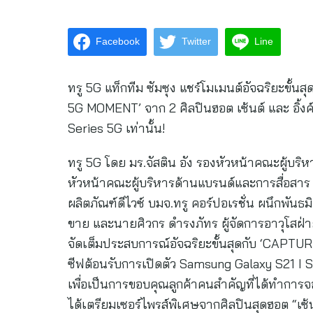
Facebook
Twitter
Line
ทรู 5G แท็กทีม ซัมซุง แชร์โมเมนต์อัจฉริยะขั
5G MOMENT’ จาก 2 ศิลปินฮอต เซ้นต์ และ อิ้งค์
Series 5G เท่านั้น!
ทรู 5G โดย มร.จัสติน อัง รองหัวหน้าคณะผู้บริห
หัวหน้าคณะผู้บริหารด้านแบรนด์และการสื่อสาร 
ผลิตภัณฑ์ดีไวซ์ บมจ.ทรู คอร์ปอเรชั่น ผนึกพันธ
ขาย และนายศิวกร ดำรงภัทร ผู้จัดการอาวุโสฝ่าย
จัดเต็มประสบการณ์อัจฉริยะขั้นสุดกับ ‘CAPT
ซีฟต้อนรับการเปิดตัว Samsung Galaxy S21 I S2
เพื่อเป็นการขอบคุณลูกค้าคนสำคัญที่ได้ทำการจ
ได้เตรียมเซอร์ไพรส์พิเศษจากศิลปินสุดฮอต “เซ้น