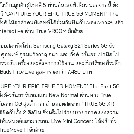
บ้านลูกค้าผู้โชคดี 5 ท่านกันเลยทีเดียว นอกจากนี้ ยัง
ออนไลน์ ‘CAPTURE YOUR EPIC TRUE 5G MOMENT’ The
้งค์ ให้ลูกค้าคนพิเศษที่ได้ร่วมอินฟินกับเพลงเพราะๆ แล้ว
Interactive ผ่าน True VROOM อีกด้วย
่งมอบสมาร์ทโฟน Samsung Galaxy S21 Series 5G ถึง
์-ศุภพงษ์ อุดมแก้วกาญจนา และ อิ้งค์-วรันธร เปานิล ไป
รวจรับเครื่องและตั้งค่าการใช้งาน และรับฟรีของที่ระลึก
Buds Pro/Live มูลค่ารวมกว่า 7,480 บาท
‘CAPTURE YOUR EPIC TRUE 5G MOMENT’ The First 5G
 อิ้งค์-วรันธร รับชมแบบ New Normal ผ่านทาง True
ับฉาก CG สุดล้ำกว่า ถ่ายทอดสดจาก “TRUE 5G XR
ชิดกับทั้ง 2 ศิลปิน ซึ่งเต็มไปด้วยบรรยากาศแห่งความ
ให้แฟนคลับสามารถชม Live Mini Concert ได้ฟรี! ทั่ว
TrueMove H อีกด้วย