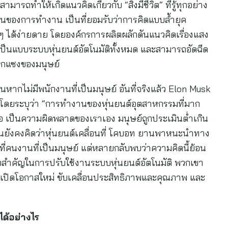
ามารถทำให้เกิดแนวคิดเกี่ยวกับ “สิ่งมีชีวิต” ที่รู้ทุกอย่าง
้านของการทำงาน เป็นที่ยอมรับว่าการคิดแบบล้ำยุค
ๆ ได้ง่ายดาย โดยองค์กรการผลิตผลักดันแนวคิดเรื่องแสง
เป็นแบบระบบหุ่นยนต์อัตโนมัติทั้งหมด และสามารถอัดฉีด
ทรกแซงของมนุษย์
หากไม่มีพนักงานที่เป็นมนุษย์ อันที่จริงแล้ว Elon Musk
่แล้ว โดยระบุว่า “การทำงานของหุ่นยนต์อุตสาหกรรมที่มาก
คือ เป็นความผิดพลาดของเราเอง มนุษย์ถูกประเมินต่ำเกิน
นยังคงคิดว่าหุ่นยนต์เคลื่อนที่ โคบอท ยานพาหนะนำทาง
ี่คนงานที่เป็นมนุษย์ แต่หลายกลับพบว่าความคิดนี้ย้อน
ำคัญในการปรับใช้งานระบบหุ่นยนต์อัตโนมัติ พวกเขา
อช่วยเปิดโอกาสใหม่ ขับเคลื่อนประสิทธิภาพและคุณภาพ และ
ด้อย่างไร