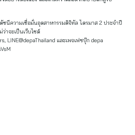
นีความเชื่อมั่นอุตสาหกรรมดิจิทัล ไตรมาส 2 ประจำปี
่ว่าจะเป็นเว็บไซต์
rs, LINE@depaThailand และเพจเฟซบุ๊ก depa
jsVsM