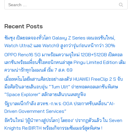
Recent Posts
ซัมซุง เปิดยอดจองทั่วโลก Galaxy Z Series เจเนอเรชันใหม่,
Watch Ultra2 และ Watch9 สูงกว่ารุ่นก่อนหน้ากว่า 30%
OPPO Reno16 5G มาพร้อมความจุใหม่ 12GB+512GB เปิดคอล
เลกชันพร้อมเพื่อนซี้ไอคอนิกคนล่าสุด Pingu Limited Edition เติม
ความน่ารักทุกโมเมนต์ เริ่ม 7 ส.ค. 69
เมื่อเทคโนโลยีผสานศิลปะอย่างลงตัว! HUAWEI FreeClip 2 S จับ
มือศิลปินลายเส้นอบอุ่น “Tum Ulit” ถ่ายทอดคอลเลกชันพิเศษ
“Space Explorer” สลักลายเส้นบนเคสหูฟัง
รัฐบาลผนึกกำลัง สวทช.-ก.พ.ร.-DGA ประกาศขับเคลื่อน”AI-
Driven Government Services”
อัศวินใหม่ ‘[ผู้นำทางสู่ปรโลก] โดยอง’ ปรากฏตัวแล้ว ใน Seven
Knights Re:BIRTH พร้อมกิจกรรมซัมเมอร์สุดพิเศษ !