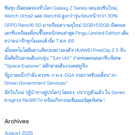
ซัมซุง เปิดยอดจองทั่วโลก Galaxy Z Series เจเนอเรชันใหม่,
Watch Ultra2 และ Watch9 สูงกว่ารุ่นก่อนหน้ากว่า 30%
OPPO Reno16 5G มาพร้อมความจุใหม่ 12GB+512GB เปิดคอล
เลกชันพร้อมเพื่อนซี้ไอคอนิกคนล่าสุด Pingu Limited Edition เติม
ความน่ารักทุกโมเมนต์ เริ่ม 7 ส.ค. 69
เมื่อเทคโนโลยีผสานศิลปะอย่างลงตัว! HUAWEI FreeClip 2 S จับ
มือศิลปินลายเส้นอบอุ่น “Tum Ulit” ถ่ายทอดคอลเลกชันพิเศษ
“Space Explorer” สลักลายเส้นบนเคสหูฟัง
รัฐบาลผนึกกำลัง สวทช.-ก.พ.ร.-DGA ประกาศขับเคลื่อน”AI-
Driven Government Services”
อัศวินใหม่ ‘[ผู้นำทางสู่ปรโลก] โดยอง’ ปรากฏตัวแล้ว ใน Seven
Knights Re:BIRTH พร้อมกิจกรรมซัมเมอร์สุดพิเศษ !
Archives
August 2026