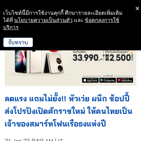
เว็บไซต์นี้มีการใช้งานคุกกี้ ศึกษารายละเอียดเพิ่มเติม
Skip
ได้ที่
นโยบายความเป็นส่วนตัว
และ
ข้อตกลงการใช้
to
บริการ
content
รับทราบ
ลดแรง แถมไม่ยั้ง!! หัวเว่ย ผนึก ช้อปปี้
ส่งโปรปังเปิดศักราชใหม่ ให้คนไทยเป็น
เจ้าของสมาร์ทโฟนเรือธงแห่งปี
31 Jan 22
8:59 AM
|
IT