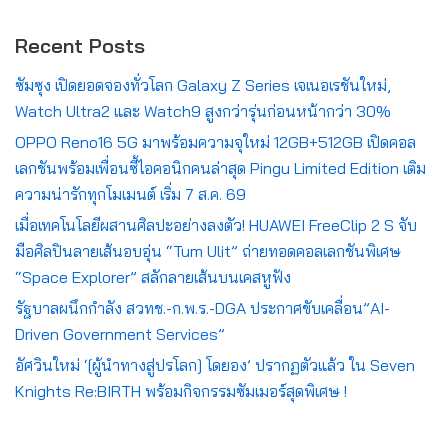
Recent Posts
ซัมซุง เปิดยอดจองทั่วโลก Galaxy Z Series เจเนอเรชันใหม่,
Watch Ultra2 และ Watch9 สูงกว่ารุ่นก่อนหน้ากว่า 30%
OPPO Reno16 5G มาพร้อมความจุใหม่ 12GB+512GB เปิดคอล
เลกชันพร้อมเพื่อนซี้ไอคอนิกคนล่าสุด Pingu Limited Edition เติม
ความน่ารักทุกโมเมนต์ เริ่ม 7 ส.ค. 69
เมื่อเทคโนโลยีผสานศิลปะอย่างลงตัว! HUAWEI FreeClip 2 S จับ
มือศิลปินลายเส้นอบอุ่น “Tum Ulit” ถ่ายทอดคอลเลกชันพิเศษ
“Space Explorer” สลักลายเส้นบนเคสหูฟัง
รัฐบาลผนึกกำลัง สวทช.-ก.พ.ร.-DGA ประกาศขับเคลื่อน”AI-
Driven Government Services”
อัศวินใหม่ ‘[ผู้นำทางสู่ปรโลก] โดยอง’ ปรากฏตัวแล้ว ใน Seven
Knights Re:BIRTH พร้อมกิจกรรมซัมเมอร์สุดพิเศษ !