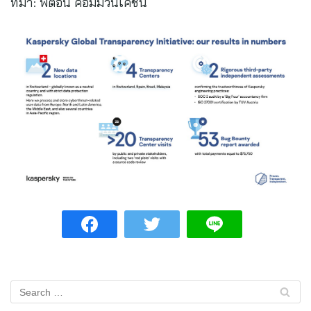
ที่มา: พิตอน คอมมิวนิเคชั่น