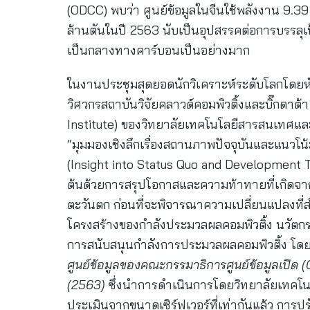
(ODCC) พบว่า ศูนย์ข้อมูลในจีนใช้พลังงาน 9.39
ล้านตันในปี 2563 นับเป็นอุปสรรคต่อการบรรล
เป็นกลางทางคาร์บอนเป็นอย่างมาก
ในงานประชุมสุดยอดนักวิเคราะห์ระดับโลกโดยหัวเ
วิศวกรสถาบันวิจัยคลาวด์คอมพิวติ้งและบิ๊กดา
Institute) ของวิทยาลัยเทคโนโลยีสารสนเทศและก
“มุมมองเชิงลึกเรื่องสถานภาพปัจจุบันและแนว
(Insight into Status Quo and Development T
ต้นด้วยการสรุปโอกาสและความท้าทายที่เกิดจาก
ตะวันตก ก่อนที่จะพิจารณาความเปลี่ยนแปลงที่สำ
โครงสร้างของกำลังประมวลผลคอมพิวติ้ง นวัตกร
การสนับสนุนกำลังการประมวลผลคอมพิวติ้ง โด
ศูนย์ข้อมูลของคณะกรรมาธิการศูนย์ข้อมูลเปิด (
(2563)
ซึ่งนำการดำเนินการโดยวิทยาลัยเทคโนโล
ประเมินจากขนาดเซิร์ฟเวอร์ที่เท่ากันแล้ว กา