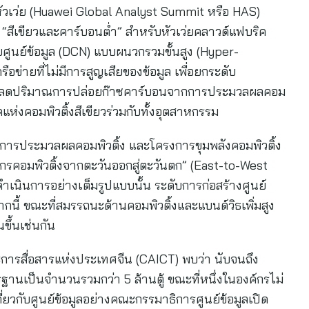
ัวเว่ย (Huawei Global Analyst Summit หรือ HAS)
 “สีเขียวและคาร์บอนต่ำ” สำหรับหัวเว่ยคลาวด์แฟบริค
ายศูนย์ข้อมูล (DCN) แบบผนวกรวมขั้นสูง (Hyper-
อข่ายที่ไม่มีการสูญเสียของข้อมูล เพื่อยกระดับ
ะลดปริมาณการปล่อยก๊าซคาร์บอนจากการประมวลผลคอม
ุคแห่งคอมพิวติ้งสีเขียวร่วมกับทั้งอุตสาหกรรม
พลังการประมวลผลคอมพิวติ้ง และโครงการขุมพลังคอมพิวติ้ง
กรคอมพิวติ้งจากตะวันออกสู่ตะวันตก” (East-to-West
เนินการอย่างเต็มรูปแบบนั้น ระดับการก่อสร้างศูนย์
กนี้ ขณะที่สมรรถนะด้านคอมพิวติ้งและแบนด์วิธเพิ่มสูง
ขึ้นเช่นกัน
การสื่อสารแห่งประเทศจีน (CAICT) พบว่า นับจนถึง
รฐานเป็นจำนวนรวมกว่า 5 ล้านตู้ ขณะที่หนึ่งในองค์กรไม่
่ยวกับศูนย์ข้อมูลอย่างคณะกรรมาธิการศูนย์ข้อมูลเปิด