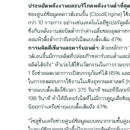
ประหยัดพลังงานและบริโภคพลังงานต่ำที่สุ
ของศูนย์ข้อมูลคลาวด์เอนจิ้น (CloudEngine) 
กว่า 10 รายการ อย่างเช่นเทคโนโลยีซูเปอร์คูลล
ซึ่งกินพลังงานต่อบิตต่ำกว่าค่าเฉลี่ยของอุต
คอมพิวติ้งต่ำกว่าอีเทอร์เน็ตแบบดั้งเดิม 47%
การผลิตสีเขียวและคาร์บอนต่ำ:
ด้วยหลักการ “ไ
วด์เอนจิ้นมีการผลิตที่ปล่อยก๊าซคาร์บอนต่ำและยั
ผลิตได้จริง” หัวเว่ยได้ใช้นวัตกรรมในการรวมบร
1 จึงช่วยลดเวลาการเปิดบรรจุภัณฑ์ได้ 85% และล
ในการทดสอบการใช้งานในเชิงอุทกพลศาสตร์ (h
ข่ายแบบดั้งเดิมใช้เวลา 375 วินาที ขณะที่อีเทอร์
198 วินาที ทำให้อีเทอร์เน็ตที่ไม่มีการสูญเสียข
น้อยกว่าเครือข่ายแบบดั้งเดิมถึง 47%
“โซลูชันเครือข่ายศูนย์ข้อมูลแบบผนวกรวมขั้นสูง
ในศูนย์ข้อมูลคอมพิวติ้งปัญญาประดิษฐ์ระดับแนวหน