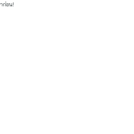
าก่อน!