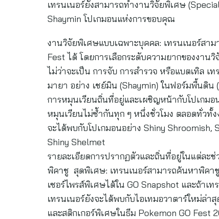
เทรนเนอร์ยังสามารถทำงานวิจัยพิเศษ (Special 
Shaymin โปเกมอนแห่งการขอบคุณ
งานวิจัยพิเศษแบบเฉพาะบุคคล: เทรนเนอร์สา
Fest ได้ โดยการเลือกระดับความยากของงานวิจ
ไม่ว่าจะเป็น การจับ การสำรวจ หรือแบตเทิล เท
มายา อย่าง เชย์มิน (Shaymin) ในฟอร์มพื้นดิน 
การหมุนเวียนถิ่นที่อยู่และเผชิญหน้ากับโปเกม
หมุนเวียนไม่ซ้ำกันทุก ๆ หนึ่งชั่วโมง ตลอดทั่วท
จะได้พบกับโปเกมอนอย่าง Shiny Shroomish, Sh
Shiny Shelmet
รายละเอียดการปรากฏตัวและถิ่นที่อยู่ในแต่ละช่วง
พิคาชู สุดพิเศษ: เทรนเนอร์สามารถค้นหาพิคาชู
เซอร์ไพรส์พิเศษได้ใน GO Snapshot และถ้าเทร
เทรนเนอร์ยังจะได้พบกับไอเทมอวาตาร์ใหม่ล่าส
และสติกเกอร์พิเศษในธีม Pokemon GO Fest 