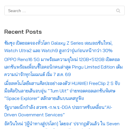
Recent Posts
ซัมซุง เปิดยอดจองทั่วโลก Galaxy Z Series เจเนอเรชันใหม่,
Watch Ultra2 และ Watch9 สูงกว่ารุ่นก่อนหน้ากว่า 30%
OPPO Reno16 5G มาพร้อมความจุใหม่ 12GB+512GB เปิดคอล
เลกชันพร้อมเพื่อนซี้ไอคอนิกคนล่าสุด Pingu Limited Edition เติม
ความน่ารักทุกโมเมนต์ เริ่ม 7 ส.ค. 69
เมื่อเทคโนโลยีผสานศิลปะอย่างลงตัว! HUAWEI FreeClip 2 S จับ
มือศิลปินลายเส้นอบอุ่น “Tum Ulit” ถ่ายทอดคอลเลกชันพิเศษ
“Space Explorer” สลักลายเส้นบนเคสหูฟัง
รัฐบาลผนึกกำลัง สวทช.-ก.พ.ร.-DGA ประกาศขับเคลื่อน”AI-
Driven Government Services”
อัศวินใหม่ ‘[ผู้นำทางสู่ปรโลก] โดยอง’ ปรากฏตัวแล้ว ใน Seven