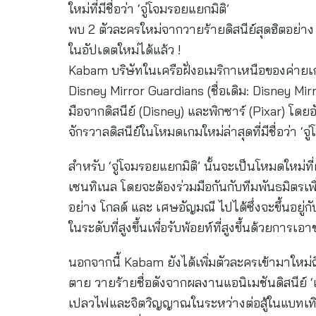
ใหม่ที่มีชื่อว่า ‘จู่โจมรอยแยกมิติ’
พบ 2 ตัวละครใหม่จากวายร้ายดิสนีย์สุดฮิตอย่าง 
ในอัปเดตใหม่ได้แล้ว !
Kabam บริษัทในเครือฝั่งอเมริกาเหนือของค่าย
Disney Mirror Guardians (ชื่อเดิม: Disney Mi
มือจากดิสนีย์ (Disney) และพิกซาร์ (Pixar) โดยอั
จักรวาลดิสนีย์ในโหมดเกมใหม่ล่าสุดที่มีชื่อว่า ‘จู
สำหรับ ‘จู่โจมรอยแยกมิติ’ นั้นจะเป็นโหมดใหม่ที
เซนทิเนล โดยจะต้องร่วมมือกันกับทีมพันธมิตรเพ
อย่าง โกลด์ และ เศษอัญมณี ไปได้ซึ่งจะขึ้นอยู่กั
ในระดับที่สูงขึ้นเพื่อรับพ้อยท์ที่สูงขึ้นด้วยการเอ
นอกจากนี้ Kabam ยังได้เพิ่มตัวละครเข้ามาใหม่ถ
ตาย วายร้ายชื่อดังจากผลงานแอนิเมชันดิสนีย์ ‘
เปลวไฟและจิตวิญญาณในระหว่างต่อสู้ในแบทเทิล ส