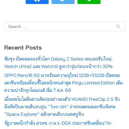
Recent Posts
ซัมซุง เปิดยอดจองทั่วโลก Galaxy Z Series เจเนอเรชันใหม่,
Watch Ultra2 และ Watch9 สูงกว่ารุ่นก่อนหน้ากว่า 30%
OPPO Reno16 5G มาพร้อมความจุใหม่ 12GB+512GB เปิดคอล
เลกชันพร้อมเพื่อนซี้ไอคอนิกคนล่าสุด Pingu Limited Edition เติม
ความน่ารักทุกโมเมนต์ เริ่ม 7 ส.ค. 69
เมื่อเทคโนโลยีผสานศิลปะอย่างลงตัว! HUAWEI FreeClip 2 S จับ
มือศิลปินลายเส้นอบอุ่น “Tum Ulit” ถ่ายทอดคอลเลกชันพิเศษ
“Space Explorer” สลักลายเส้นบนเคสหูฟัง
รัฐบาลผนึกกำลัง สวทช.-ก.พ.ร.-DGA ประกาศขับเคลื่อน”AI-