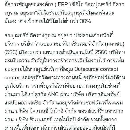
จัดการข้อมูลขององค์กร ( ERP ) ซีอีโอ “ดร.ปุณฑรีก์ อิศรา
งกูร ณ อยุธยา”มั่นใจช่วยสนับสนุนธุรกิจโตแกร่งและ
มั่นคง วางเป้ารายได้ปีโตไม่ต่ำกว่า 30%
ดร.ปุณฑรีก์ อิศรางกูร ณ อยุธยา ประธานเจ้าหน้าที่
บริหาร บริษัท โกลบอล เซอร์วิส เซ็นเตอร์ จำกัด (มหาชน)
(GSC) เปิดเผยว่า แผนการดำเนินงานในปี 2566 บริษัทฯ
จะเน้นความสำคัญในการสร้างการเติบโตรายได้ การเพิ่ม
ยอดรายได้จากศูนย์บริการข้อมูล Outsource contact
center และธุรกิจติดตามทวงถามหนี้ ธุรกิจซอฟต์แวร์ด้าน
ธุรกิจบริการ รวมทั้งธุรกิจใหม่ที่ขยายการลงทุนในช่วงที่
ผ่านมา ได้แก่ ธุรกิจ AMC ผ่าน บริษัท บริหารสินทรัพย์
แคปปิตอล เอเชีย จำกัด และธุรกิจด้านซอฟต์แวร์โรงแรม
ผ่าน บริษัท โคแมนชี่ โกโกจิ จำกัด ซอฟต์แวร์ร้านอาหาร
ผ่าน บริษัท ซินเนเจอร์ เทคโนโลยี จำกัด รวมทั้งขยาย
งานเพื่อเพิ่มโอกาสในการเติบโต ต่อยอดธุรกิจเดิมที่มี