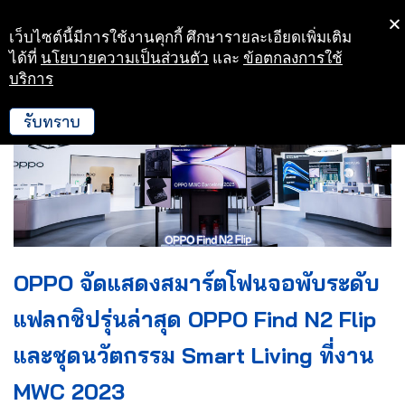
เว็บไซต์นี้มีการใช้งานคุกกี้ ศึกษารายละเอียดเพิ่มเติม
Skip
ได้ที่
นโยบายความเป็นส่วนตัว
และ
ข้อตกลงการใช้
to
บริการ
content
รับทราบ
OPPO จัดแสดงสมาร์ตโฟนจอพับระดับ
แฟลกชิปรุ่นล่าสุด OPPO Find N2 Flip
และชุดนวัตกรรม Smart Living ที่งาน
MWC 2023