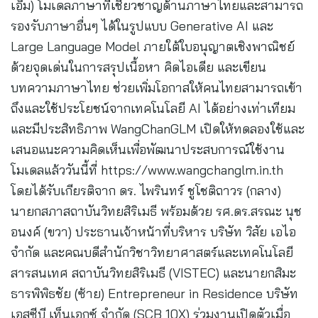
เอ็ม) โมเดลภาษาที่เชี่ยวชาญด้านภาษาไทยและสามารถ
รองรับภาษาอื่นๆ ได้ในรูปแบบ Generative AI และ
Large Language Model ภายใต้ใบอนุญาตเชิงพาณิชย์
ด้วยจุดเด่นในการสรุปเนื้อหา คิดไอเดีย และเขียน
บทความภาษาไทย ช่วยเพิ่มโอกาสให้คนไทยสามารถเข้า
ถึงและใช้ประโยชน์จากเทคโนโลยี AI ได้อย่างเท่าเทียม
และมีประสิทธิภาพ WangChanGLM เปิดให้ทดลองใช้และ
เสนอแนะความคิดเห็นเพื่อพัฒนาประสบการณ์ใช้งาน
โมเดลแล้ววันนี้ที่ https://www.wangchanglm.in.th
โดยได้รับเกียรติจาก ดร. ไพรินทร์ ชูโชติถาวร (กลาง)
นายกสภาสถาบันวิทยสิริเมธี พร้อมด้วย รศ.ดร.สรณะ นุช
อนงค์ (ขวา) ประธานเจ้าหน้าที่บริหาร บริษัท วิสัย เอไอ
จำกัด และคณบดีสำนักวิชาวิทยาศาสตร์และเทคโนโลยี
สารสนเทศ สถาบันวิทยสิริเมธี (VISTEC) และนายกสิมะ
ธารพิพิธชัย (ซ้าย) Entrepreneur in Residence บริษัท
เอสซีบี เท็นเอกซ์ จำกัด (SCB 10X) ร่วมงานเปิดตัวเมื่อ