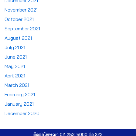
December 2021
November 2021
October 2021
September 2021
August 2021
July 2021
June 2021
May 2021
April 2021
March 2021
February 2021
January 2021
December 2020
ติดต่อโฆษณา 02-253-5000​ ต่อ 223