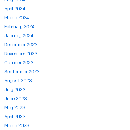
April 2024
March 2024
February 2024
January 2024
December 2023
November 2023
October 2023
September 2023
August 2023
July 2023
June 2023
May 2023
April 2023
March 2023