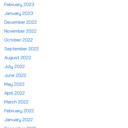
February 2023
January 2023
December 2022
November 2022
October 2022
September 2022
August 2022
July 2022
June 2022
May 2022
April 2022
March 2022
February 2022
January 2022