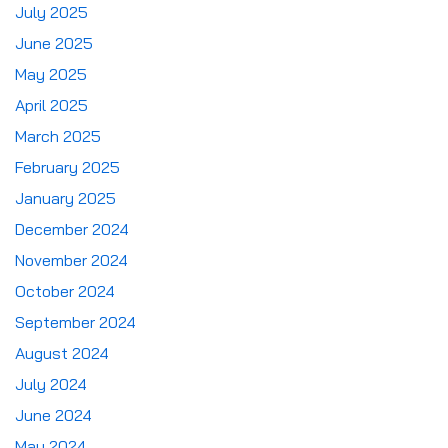
July 2025
June 2025
May 2025
April 2025
March 2025
February 2025
January 2025
December 2024
November 2024
October 2024
September 2024
August 2024
July 2024
June 2024
May 2024