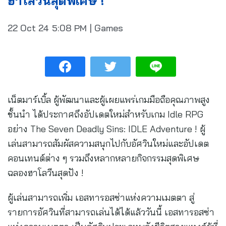
ฮาโลวีนสุดพิเศษ !
22 Oct 24
5:08 PM
|
Games
เน็ตมาร์เบิ้ล ผู้พัฒนาและผู้เผยแพร่เกมมือถือคุณภาพสูง
ชั้นนำ ได้ประกาศถึงอัปเดตใหม่สำหรับเกม Idle RPG
อย่าง The Seven Deadly Sins: IDLE Adventure ! ผู้
เล่นสามารถสัมผัสความสนุกไปกับอัศวินใหม่และอัปเดต
คอนเทนต์ต่าง ๆ รวมถึงหลากหลายกิจกรรมสุดพิเศษ
ฉลองฮาโลวีนสุดปัง !
ผู้เล่นสามารถเพิ่ม เอสทารอสซ่าแห่งความเมตตา สู่
รายการอัศวินที่สามารถเล่นได้ได้แล้ววันนี้ เอสทารอสซ่า