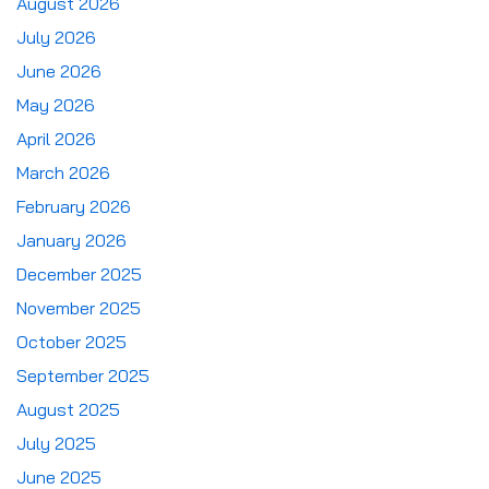
August 2026
July 2026
June 2026
May 2026
April 2026
March 2026
February 2026
January 2026
December 2025
November 2025
October 2025
September 2025
August 2025
July 2025
June 2025