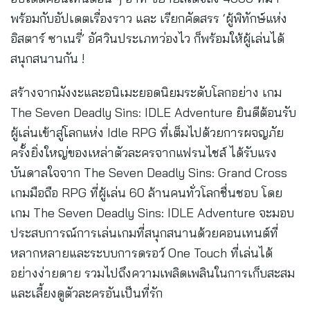
พร้อมกับอัปเดตเรื่องราว และ เรียกคัดสรร ‘ผู้พิทักษ์แห่ง
อิสตาร์ ซาเนรี่’ อัศวินประเภทว่องไว ก็พร้อมให้ผู้เล่นได้
สนุกสนานกัน !
สร้างจากมังงะและอนิเมะยอดนิยมระดับโลกอย่าง เกม
The Seven Deadly Sins: IDLE Adventure ยินดีต้อนรับ
ผู้เล่นเข้าสู่โลกแห่ง Idle RPG ที่เต็มไปด้วยการผจญภัย
ครั้งยิ่งใหญ่ของเหล่าตัวละครจากแฟรนไชส์ ได้รับแรง
บันดาลใจจาก The Seven Deadly Sins: Grand Cross
เกมมือถือ RPG ที่ผู้เล่น 60 ล้านคนทั่วโลกชื่นชอบ โดย
เกม The Seven Deadly Sins: IDLE Adventure จะมอบ
ประสบการณ์การเล่นเกมที่สนุกสนานด้วยคอนเทนต์ที่
หลากหลายและระบบการดรอว์ One Touch ที่เล่นได้
อย่างง่ายดาย รวมไปถึงความเพลิดเพลินในการเก็บสะสม
และเลี้ยงดูตัวละครอันเป็นที่รัก