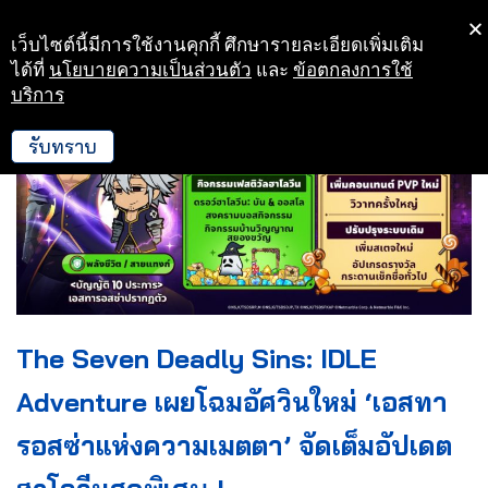
เว็บไซต์นี้มีการใช้งานคุกกี้ ศึกษารายละเอียดเพิ่มเติม
Skip
ได้ที่
นโยบายความเป็นส่วนตัว
และ
ข้อตกลงการใช้
to
บริการ
content
รับทราบ
The Seven Deadly Sins: IDLE
Adventure เผยโฉมอัศวินใหม่ ‘เอสทา
รอสซ่าแห่งความเมตตา’ จัดเต็มอัปเดต