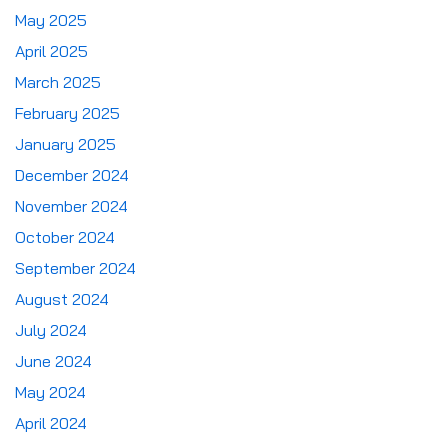
May 2025
April 2025
March 2025
February 2025
January 2025
December 2024
November 2024
October 2024
September 2024
August 2024
July 2024
June 2024
May 2024
April 2024