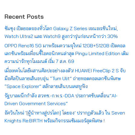
Recent Posts
ซัมซุง เปิดยอดจองทั่วโลก Galaxy Z Series เจเนอเรชันใหม่,
Watch Ultra2 และ Watch9 สูงกว่ารุ่นก่อนหน้ากว่า 30%
OPPO Reno16 5G มาพร้อมความจุใหม่ 12GB+512GB เปิดคอล
เลกชันพร้อมเพื่อนซี้ไอคอนิกคนล่าสุด Pingu Limited Edition เติม
ความน่ารักทุกโมเมนต์ เริ่ม 7 ส.ค. 69
เมื่อเทคโนโลยีผสานศิลปะอย่างลงตัว! HUAWEI FreeClip 2 S จับ
มือศิลปินลายเส้นอบอุ่น “Tum Ulit” ถ่ายทอดคอลเลกชันพิเศษ
“Space Explorer” สลักลายเส้นบนเคสหูฟัง
รัฐบาลผนึกกำลัง สวทช.-ก.พ.ร.-DGA ประกาศขับเคลื่อน”AI-
Driven Government Services”
อัศวินใหม่ ‘[ผู้นำทางสู่ปรโลก] โดยอง’ ปรากฏตัวแล้ว ใน Seven
Knights Re:BIRTH พร้อมกิจกรรมซัมเมอร์สุดพิเศษ !