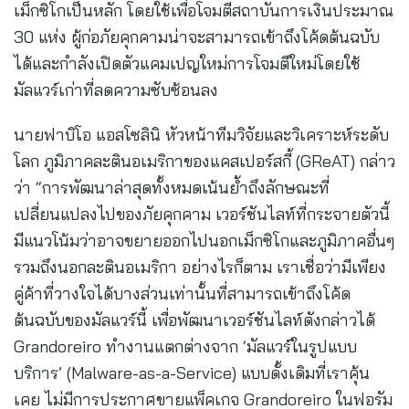
เม็กซิโกเป็นหลัก โดยใช้เพื่อโจมตีสถาบันการเงินประมาณ
30 แห่ง ผู้ก่อภัยคุกคามน่าจะสามารถเข้าถึงโค้ดต้นฉบับ
ได้และกำลังเปิดตัวแคมเปญใหม่การโจมตีใหม่โดยใช้
มัลแวร์เก่าที่ลดความซับซ้อนลง
นายฟาบิโอ แอสโซลินิ หัวหน้าทีมวิจัยและวิเคราะห์ระดับ
โลก ภูมิภาคละตินอเมริกาของแคสเปอร์สกี้ (GReAT) กล่าว
ว่า “การพัฒนาล่าสุดทั้งหมดเน้นย้ำถึงลักษณะที่
เปลี่ยนแปลงไปของภัยคุกคาม เวอร์ชันไลท์ที่กระจายตัวนี้
มีแนวโน้มว่าอาจขยายออกไปนอกเม็กซิโกและภูมิภาคอื่นๆ
รวมถึงนอกละตินอเมริกา อย่างไรก็ตาม เราเชื่อว่ามีเพียง
คู่ค้าที่วางใจได้บางส่วนเท่านั้นที่สามารถเข้าถึงโค้ด
ต้นฉบับของมัลแวร์นี้ เพื่อพัฒนาเวอร์ชันไลท์ดังกล่าวได้
Grandoreiro ทำงานแตกต่างจาก ‘มัลแวร์ในรูปแบบ
บริการ’ (Malware-as-a-Service) แบบดั้งเดิมที่เราคุ้น
เคย ไม่มีการประกาศขายแพ็คเกจ Grandoreiro ในฟอรัม