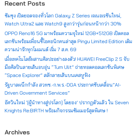
Recent Posts
ซัมซุง เปิดยอดจองทั่วโลก Galaxy Z Series เจเนอเรชันใหม่,
Watch Ultra2 และ Watch9 สูงกว่ารุ่นก่อนหน้ากว่า 30%
OPPO Reno16 5G มาพร้อมความจุใหม่ 12GB+512GB เปิดคอล
เลกชันพร้อมเพื่อนซี้ไอคอนิกคนล่าสุด Pingu Limited Edition เติม
ความน่ารักทุกโมเมนต์ เริ่ม 7 ส.ค. 69
เมื่อเทคโนโลยีผสานศิลปะอย่างลงตัว! HUAWEI FreeClip 2 S จับ
มือศิลปินลายเส้นอบอุ่น “Tum Ulit” ถ่ายทอดคอลเลกชันพิเศษ
“Space Explorer” สลักลายเส้นบนเคสหูฟัง
รัฐบาลผนึกกำลัง สวทช.-ก.พ.ร.-DGA ประกาศขับเคลื่อน”AI-
Driven Government Services”
อัศวินใหม่ ‘[ผู้นำทางสู่ปรโลก] โดยอง’ ปรากฏตัวแล้ว ใน Seven
Knights Re:BIRTH พร้อมกิจกรรมซัมเมอร์สุดพิเศษ !
Archives