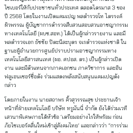
ไซเบอร์ให้กับประชาชนทั่วประเทศ ตลอดไตรมาส 3 ของ
ปี 2568 โดยในงานเปิดแคมเปญ พลตำรวจโท ไตรรงค์
ผิวพรรณ ผู้บัญชาการตำรวจสืบสวนสอบสวนอาชญากรรม
ทางเทคโนโลยี (ผบช.สอท.) ได้เป็นผู้กล่าวรายงาน และมี
พลตำรวจเอก ธัชชัย ปิตะนีละบุตร จเรตำรวจแห่งชาติ ใน
ฐานะผู้อำนวยการศูนย์ปราบปรามอาชญากรรมทาง
เทคโนโลยีสารสนเทศ (ผอ. ศปอส. ตร.) เป็นผู้กล่าวเปิด
งาน และมีตัวแทนจากภาคเอกชน ภาควิชาการ และอิน
ฟลูเอนเซอร์ชื่อดัง ร่วมแสดงพลังสนับสนุนแคมเปญดัง
กล่าว
โดยภายในงาน นายสถาพร คิ้วสุวรรณสุข ประธานเจ้า
หน้าที่ฝ่ายเทคโนโลยี บริษัท ทรูมันนี่ จำกัด ยังได้ร่วมเวที
เสวนาพิเศษภายใต้หัวข้อ ‘เตรียมอย่างไรให้พร้อม ก่อน
ภัยไซเบอร์คลื่นใหม่เข้าสู่สังคมไทย’ และกล่าวว่า “การร่วม