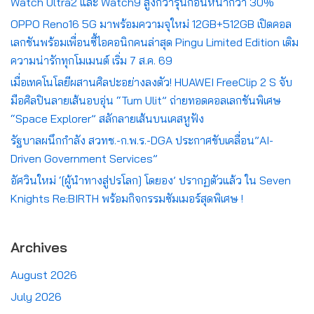
Watch Ultra2 และ Watch9 สูงกว่ารุ่นก่อนหน้ากว่า 30%
OPPO Reno16 5G มาพร้อมความจุใหม่ 12GB+512GB เปิดคอล
เลกชันพร้อมเพื่อนซี้ไอคอนิกคนล่าสุด Pingu Limited Edition เติม
ความน่ารักทุกโมเมนต์ เริ่ม 7 ส.ค. 69
เมื่อเทคโนโลยีผสานศิลปะอย่างลงตัว! HUAWEI FreeClip 2 S จับ
มือศิลปินลายเส้นอบอุ่น “Tum Ulit” ถ่ายทอดคอลเลกชันพิเศษ
“Space Explorer” สลักลายเส้นบนเคสหูฟัง
รัฐบาลผนึกกำลัง สวทช.-ก.พ.ร.-DGA ประกาศขับเคลื่อน”AI-
Driven Government Services”
อัศวินใหม่ ‘[ผู้นำทางสู่ปรโลก] โดยอง’ ปรากฏตัวแล้ว ใน Seven
Knights Re:BIRTH พร้อมกิจกรรมซัมเมอร์สุดพิเศษ !
Archives
August 2026
July 2026