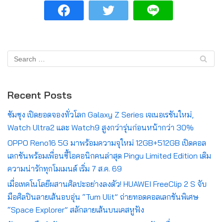
Recent Posts
ซัมซุง เปิดยอดจองทั่วโลก Galaxy Z Series เจเนอเรชันใหม่,
Watch Ultra2 และ Watch9 สูงกว่ารุ่นก่อนหน้ากว่า 30%
OPPO Reno16 5G มาพร้อมความจุใหม่ 12GB+512GB เปิดคอล
เลกชันพร้อมเพื่อนซี้ไอคอนิกคนล่าสุด Pingu Limited Edition เติม
ความน่ารักทุกโมเมนต์ เริ่ม 7 ส.ค. 69
เมื่อเทคโนโลยีผสานศิลปะอย่างลงตัว! HUAWEI FreeClip 2 S จับ
มือศิลปินลายเส้นอบอุ่น “Tum Ulit” ถ่ายทอดคอลเลกชันพิเศษ
“Space Explorer” สลักลายเส้นบนเคสหูฟัง