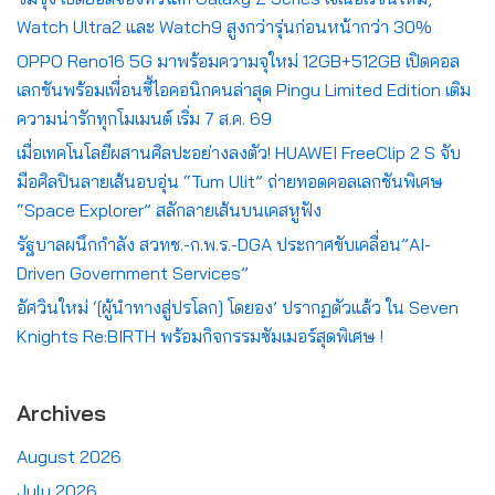
Watch Ultra2 และ Watch9 สูงกว่ารุ่นก่อนหน้ากว่า 30%
OPPO Reno16 5G มาพร้อมความจุใหม่ 12GB+512GB เปิดคอล
เลกชันพร้อมเพื่อนซี้ไอคอนิกคนล่าสุด Pingu Limited Edition เติม
ความน่ารักทุกโมเมนต์ เริ่ม 7 ส.ค. 69
เมื่อเทคโนโลยีผสานศิลปะอย่างลงตัว! HUAWEI FreeClip 2 S จับ
มือศิลปินลายเส้นอบอุ่น “Tum Ulit” ถ่ายทอดคอลเลกชันพิเศษ
“Space Explorer” สลักลายเส้นบนเคสหูฟัง
รัฐบาลผนึกกำลัง สวทช.-ก.พ.ร.-DGA ประกาศขับเคลื่อน”AI-
Driven Government Services”
อัศวินใหม่ ‘[ผู้นำทางสู่ปรโลก] โดยอง’ ปรากฏตัวแล้ว ใน Seven
Knights Re:BIRTH พร้อมกิจกรรมซัมเมอร์สุดพิเศษ !
Archives
August 2026
July 2026