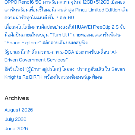
OPPO Reno16 5G มาพร้อมความจุใหม่ 12GB+512GB เปิดคอล
เลกชันพร้อมเพื่อนซี้ไอคอนิกคนล่าสุด Pingu Limited Edition เติม
ความน่ารักทุกโมเมนต์ เริ่ม 7 ส.ค. 69
เมื่อเทคโนโลยีผสานศิลปะอย่างลงตัว! HUAWEI FreeClip 2 S จับ
มือศิลปินลายเส้นอบอุ่น “Tum Ulit” ถ่ายทอดคอลเลกชันพิเศษ
“Space Explorer” สลักลายเส้นบนเคสหูฟัง
รัฐบาลผนึกกำลัง สวทช.-ก.พ.ร.-DGA ประกาศขับเคลื่อน”AI-
Driven Government Services”
อัศวินใหม่ ‘[ผู้นำทางสู่ปรโลก] โดยอง’ ปรากฏตัวแล้ว ใน Seven
Knights Re:BIRTH พร้อมกิจกรรมซัมเมอร์สุดพิเศษ !
Archives
August 2026
July 2026
June 2026