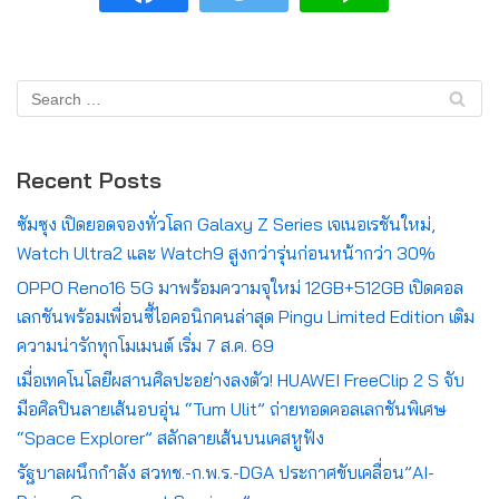
Recent Posts
ซัมซุง เปิดยอดจองทั่วโลก Galaxy Z Series เจเนอเรชันใหม่,
Watch Ultra2 และ Watch9 สูงกว่ารุ่นก่อนหน้ากว่า 30%
OPPO Reno16 5G มาพร้อมความจุใหม่ 12GB+512GB เปิดคอล
เลกชันพร้อมเพื่อนซี้ไอคอนิกคนล่าสุด Pingu Limited Edition เติม
ความน่ารักทุกโมเมนต์ เริ่ม 7 ส.ค. 69
เมื่อเทคโนโลยีผสานศิลปะอย่างลงตัว! HUAWEI FreeClip 2 S จับ
มือศิลปินลายเส้นอบอุ่น “Tum Ulit” ถ่ายทอดคอลเลกชันพิเศษ
“Space Explorer” สลักลายเส้นบนเคสหูฟัง
รัฐบาลผนึกกำลัง สวทช.-ก.พ.ร.-DGA ประกาศขับเคลื่อน”AI-