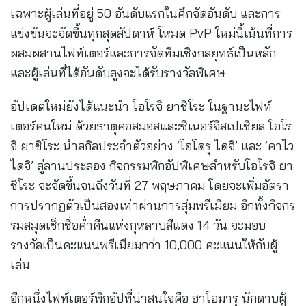
เฉพาะผู้เล่นที่อยู่ 50 อันดับแรกในศึกจัดอันดับ และการ
แข่งขันจะจัดขึ้นทุกสุดสัปดาห์ โหมด PvP ใหม่นี้เน้นที่การ
ผสมผสานไฟท์เตอร์และการจัดทีมเชิงกลยุทธ์เป็นหลัก
และผู้เล่นที่ได้อันดับสูงจะได้รับรางวัลพิเศษ
อัปเดตใหม่ยังได้แนะนำ โอโรจิ ยาชิโระ ในฐานะไฟท์
เตอร์คนใหม่ ด้วยธาตุคอสมอสและซีเนอร์จีสเปเชียล โอโร
จิ ยาชิโระ นำสกิลประจำตัวอย่าง ‘โอโดรุ ไดจิ’ และ ‘คาไว
ไดจิ’ สู่ลานประลอง กิจกรรมพิกอัปพิเศษสำหรับโอโรจิ ยา
ชิโระ จะจัดขึ้นจนถึงวันที่ 27 พฤษภาคม โดยจะเพิ่มอัตรา
การปรากฏตัวเป็นสองเท่าผ่านการสุ่มพรีเมียม อีกทั้งกิจกร
รมสมุดเช็กชื่อค่ำคืนแห่งกุหลาบสีแดง 14 วัน จะมอบ
รางวัลเป็นคะแนนพรีเมียมกว่า 10,000 คะแนนให้กับผู้
เล่น
อีกหนึ่งไฟท์เตอร์พิกอัปที่น่าสนใจคือ ฮาโอมารุ นักดาบผู้