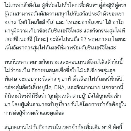
ไม่เกรงกลัวสิ่งใด ผู้ที่ท่องไปทั่วโลกเพื่อค้นหาคู่ต่อสู้ที่คู่ควร
ผู้เล่นสามารถสัมผัสความสนุกไปกับสกิลประจำตัวของเขา
อย่าง ‘โอกิ โคเก็ตสึ ซัน’ และ ‘เทนฮะฮาดันเซน’ ได้ ฮาโอ
มารุมีความเกี่ยวข้องกับซีเนอร์จีโทสะ และกิจกรรมสุ่มไฟท์
เตอร์ซีเนอร์จี [โทสะ] จะจัดไปจนถึง 27 พฤษภาคม โดยจะ
เพิ่มอัตราการสุ่มไฟท์เตอร์ที่มาพร้อมกับซีเนอร์จีโทสะ
พบกับหลากหลายกิจกรรมและคอนเทนต์ใหม่ได้แล้ววันนี้
ไม่ว่าจะเป็น กิจกรรมสมุดเช็กชื่อใบไม้ผลิเขียวชอุ่มสุด
พิเศษ จะมอบรางวัลต่าง ๆ อาทิ ตั๋วเลือกไฟท์เตอร์พิกอัป,
กล่องสุ่มสัตว์เลี้ยงยูนีค, DNA, และอีกมากมาย นอกจากนี้
มินิเกมใหม่ที่มีชื่อว่า ‘ลูกตุ้มเหล็กสายบู๊’ ยังได้ถูกเพิ่มเข้า
มา โดยผู้เล่นสามารถรับรูบี้รายวันได้โดยการกำจัดศัตรูใน
การต่อสู้ที่รวดเร็วและดุเดือด
สนุกสนานไปกับกิจกรรมในเวลาจำกัดเพิ่มเติม อาทิ ลัคกี้