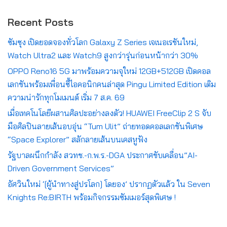
Recent Posts
ซัมซุง เปิดยอดจองทั่วโลก Galaxy Z Series เจเนอเรชันใหม่,
Watch Ultra2 และ Watch9 สูงกว่ารุ่นก่อนหน้ากว่า 30%
OPPO Reno16 5G มาพร้อมความจุใหม่ 12GB+512GB เปิดคอล
เลกชันพร้อมเพื่อนซี้ไอคอนิกคนล่าสุด Pingu Limited Edition เติม
ความน่ารักทุกโมเมนต์ เริ่ม 7 ส.ค. 69
เมื่อเทคโนโลยีผสานศิลปะอย่างลงตัว! HUAWEI FreeClip 2 S จับ
มือศิลปินลายเส้นอบอุ่น “Tum Ulit” ถ่ายทอดคอลเลกชันพิเศษ
“Space Explorer” สลักลายเส้นบนเคสหูฟัง
รัฐบาลผนึกกำลัง สวทช.-ก.พ.ร.-DGA ประกาศขับเคลื่อน”AI-
Driven Government Services”
อัศวินใหม่ ‘[ผู้นำทางสู่ปรโลก] โดยอง’ ปรากฏตัวแล้ว ใน Seven
Knights Re:BIRTH พร้อมกิจกรรมซัมเมอร์สุดพิเศษ !