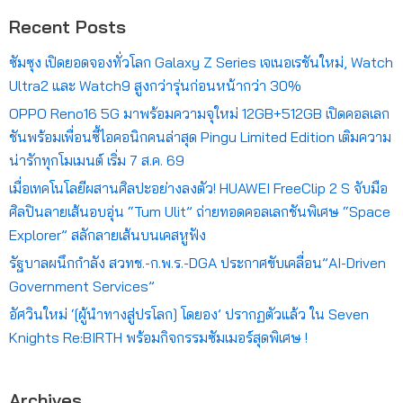
Recent Posts
ซัมซุง เปิดยอดจองทั่วโลก Galaxy Z Series เจเนอเรชันใหม่, Watch
Ultra2 และ Watch9 สูงกว่ารุ่นก่อนหน้ากว่า 30%
OPPO Reno16 5G มาพร้อมความจุใหม่ 12GB+512GB เปิดคอลเลก
ชันพร้อมเพื่อนซี้ไอคอนิกคนล่าสุด Pingu Limited Edition เติมความ
น่ารักทุกโมเมนต์ เริ่ม 7 ส.ค. 69
เมื่อเทคโนโลยีผสานศิลปะอย่างลงตัว! HUAWEI FreeClip 2 S จับมือ
ศิลปินลายเส้นอบอุ่น “Tum Ulit” ถ่ายทอดคอลเลกชันพิเศษ “Space
Explorer” สลักลายเส้นบนเคสหูฟัง
รัฐบาลผนึกกำลัง สวทช.-ก.พ.ร.-DGA ประกาศขับเคลื่อน”AI-Driven
Government Services”
อัศวินใหม่ ‘[ผู้นำทางสู่ปรโลก] โดยอง’ ปรากฏตัวแล้ว ใน Seven
Knights Re:BIRTH พร้อมกิจกรรมซัมเมอร์สุดพิเศษ !
Archives