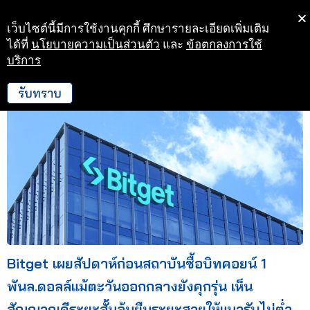
เว็บไซต์นี้มีการใช้งานคุกกี้ ศึกษารายละเอียดเพิ่มเติม
Skip
ได้ที่
นโยบายความเป็นส่วนตัว
และ
ข้อตกลงการใช้
to
บริการ
Crypto
content
รับทราบ
Bitget เผยสัปดาห์ก่อนสถาบันซื้อบิทคอยน์ 1
พันล.ดอลล์แม้ตะวันออกกลางยังคุกรุ่น เห็น
สัญญาณดีระยะสั้นลุ้นยืนระยะสวยให้แนวรับไม่ต่ำ