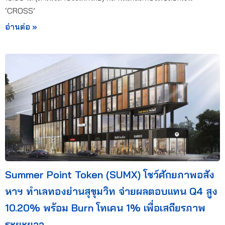
‘CROSS’
อ่านต่อ »
Summer Point Token (SUMX) โชว์ศักยภาพอสัง
หาฯ ทำเลทองย่านสุขุมวิท จ่ายผลตอบแทน Q4 สูง
10.20% พร้อม Burn โทเคน 1% เพื่อเสถียรภาพ
ระยะยาว