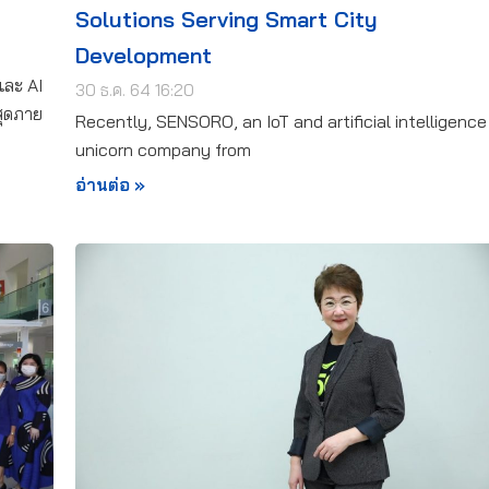
Solutions Serving Smart City
Development
และ AI
30 ธ.ค. 64 16:20
สุดภาย
Recently, SENSORO, an IoT and artificial intelligence
unicorn company from
อ่านต่อ »