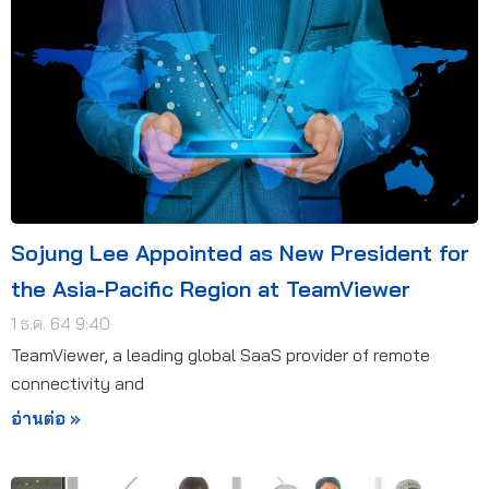
Sojung Lee Appointed as New President for
the Asia-Pacific Region at TeamViewer
1 ธ.ค. 64 9:40
TeamViewer, a leading global SaaS provider of remote
connectivity and
อ่านต่อ »