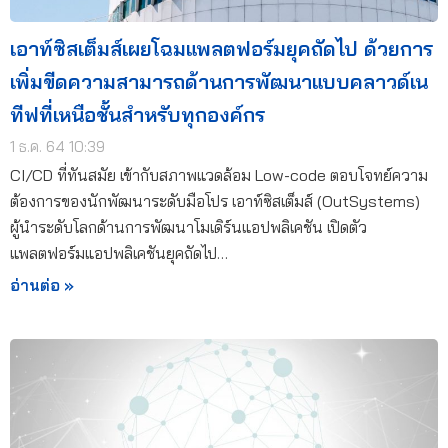
เอาท์ซิสเต็มส์เผยโฉมแพลตฟอร์มยุคถัดไป ด้วยการ
เพิ่มขีดความสามารถด้านการพัฒนาแบบคลาวด์เน
ทีฟที่เหนือชั้นสำหรับทุกองค์กร
1 ธ.ค. 64 10:39
CI/CD ที่ทันสมัย เข้ากับสภาพแวดล้อม Low-code ตอบโจทย์ความ
ต้องการของนักพัฒนาระดับมือโปร เอาท์ซิสเต็มส์ (OutSystems)
ผู้นำระดับโลกด้านการพัฒนาโมเดิร์นแอปพลิเคชัน เปิดตัว
แพลตฟอร์มแอปพลิเคชันยุคถัดไป…
อ่านต่อ »