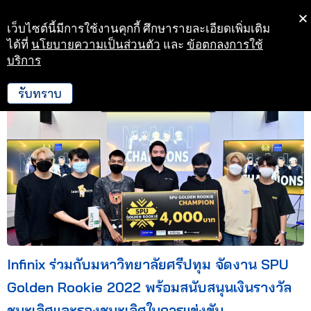
เว็บไซต์นี้มีการใช้งานคุกกี้ ศึกษารายละเอียดเพิ่มเติม
Skip
ได้ที่
นโยบายความเป็นส่วนตัว
และ
ข้อตกลงการใช้
to
บริการ
26 ก.ค. 65 17:09
content
รับทราบ
Infinix ร่วมกับมหาวิทยาลัยศรีปทุม จัดงาน SPU
Golden Rookie 2022 พร้อมสนับสนุนเงินรางวัล
ชนะเลิศและรองชนะเลิศในการแข่งขัน