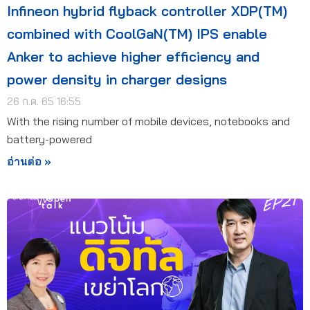
Infineon hybrid flyback controller XDP(TM)
combined with CoolGaN(TM) IPS enable
Anker to achieve higher efficiency and
power density in charger designs
26 ก.ค. 65 16:55
With the rising number of mobile devices, notebooks and
battery-powered
อ่านต่อ »