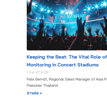
Keeping the Beat: The Vital Role of
Monitoring in Concert Stadiums
1 ก.ค. 67 8:29
Felix Berndt, Regional Sales Manager of Asia Pa
Paessler Thailand
อ่านต่อ »