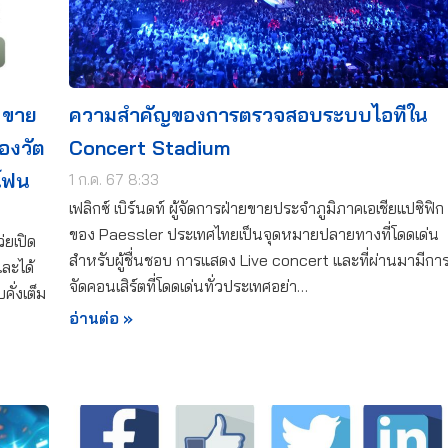
 ขาย
ความสำคัญของการตรวจสอบระบบไอทีใน
องวัต
Concert Stadium
โฟน
1 ก.ค. 67 8:33
เฟลิกซ์ เบิร์นดท์ ผู้จัดการฝ่ายขายประจำภูมิภาคเอเชียแปซิฟิก
ของ Paessler ประเทศไทยเป็นจุดหมายปลายทางที่โดดเด่น
่ยเปิด
สำหรับผู้ชื่นชอบ การแสดง Live concert และที่ผ่านมามีกา
ละได้
จัดคอนเสิร์ตที่โดดเด่นทั่วประเทศอย่า…
ั่งเต็ม
อ่านต่อ »