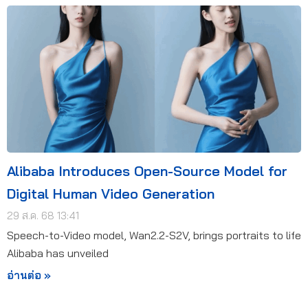
Alibaba Introduces Open-Source Model for
Digital Human Video Generation
29 ส.ค. 68 13:41
Speech-to-Video model, Wan2.2-S2V, brings portraits to life
Alibaba has unveiled
อ่านต่อ »