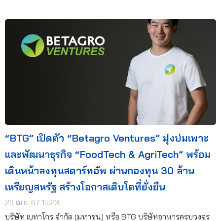
“BTG” เปิดตัว “Betagro Ventures” มุ่งบ่มเพาะ
และพัฒนาธุรกิจ “FoodTech & AgriTech” พร้อม
เดินหน้าลงทุนสตาร์ทอัพ ผ่านกองทุน 30 ล้าน
เหรียญสหรัฐ สร้างโอกาสเติบโตที่ยั่งยืน
29 เม.ย. 67 15:23
บริษัท เบทาโกร จำกัด (มหาชน) หรือ BTG บริษัทอาหารครบวงจร