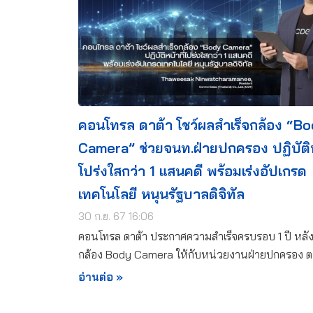
คอนโทรล ดาต้า โชว์ผลสำเร็จกล้อง “B
Camera” ช่วยจนท.ฝ่ายปกครอง ปฏิบัติห
โปร่งใสกว่า 1 แสนคดี พร้อมเร่งอัปเกรด
เทคโนโลยี หนุนรัฐบาลดิจิทัล
30 ก.ย. 67 16:06
คอนโทรล ดาต้า ประกาศความสำเร็จครบรอบ 1 ปี หลั
กล้อง Body Camera ให้กับหน่วยงานฝ่ายปกครอง 
อ่านต่อ »