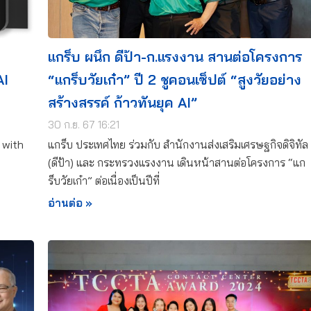
แกร็บ ผนึก ดีป้า-ก.แรงงาน สานต่อโครงการ
AI
“แกร็บวัยเก๋า” ปี 2 ชูคอนเซ็ปต์ “สูงวัยอย่าง
สร้างสรรค์ ก้าวทันยุค AI”
30 ก.ย. 67 16:21
 with
แกร็บ ประเทศไทย ร่วมกับ สำนักงานส่งเสริมเศรษฐกิจดิจิทัล
(ดีป้า) และ กระทรวงแรงงาน เดินหน้าสานต่อโครงการ “แก
ร็บวัยเก๋า” ต่อเนื่องเป็นปีที่
อ่านต่อ »