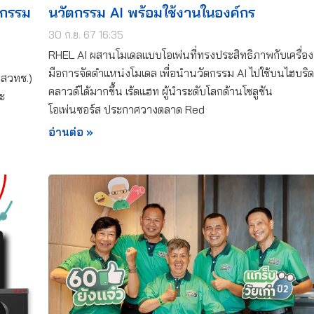
หกรรม
นวัตกรรม AI พร้อมใช้งานในองค์กร
30 ก.ย. 67 16:35
RHEL AI ผสานโมเดลแบบโอเพ่นที่ทรงประสิทธิภาพกับเครื่อง
มือการจัดตำแหน่งโมเดล เพื่อนำนวัตกรรม AI ไปใช้บนไฮบริด
(สวทช.)
คลาวด์ได้มากขึ้น เร้ดแฮท ผู้นำระดับโลกด้านโซลูชัน
ะ
โอเพ่นซอร์ส ประกาศวางตลาด Red
อ่านต่อ »