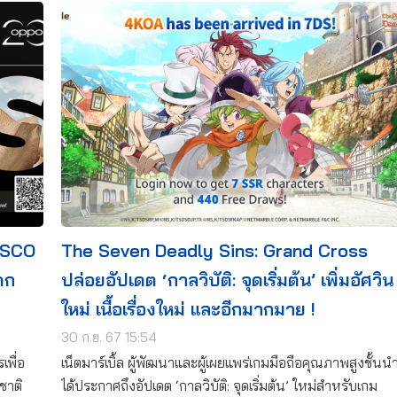
ESCO
The Seven Deadly Sins: Grand Cross
ดก
ปล่อยอัปเดต ‘กาลวิบัติ: จุดเริ่มต้น’ เพิ่มอัศวิน
ใหม่ เนื้อเรื่องใหม่ และอีกมากมาย !
30 ก.ย. 67 15:54
เพื่อ
เน็ตมาร์เบิ้ล ผู้พัฒนาและผู้เผยแพร่เกมมือถือคุณภาพสูงชั้นน
ชาติ
ได้ประกาศถึงอัปเดต ‘กาลวิบัติ: จุดเริ่มต้น’ ใหม่สำหรับเกม