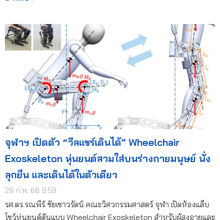
จุฬาฯ เปิดตัว “วีลแชร์เดินได้” Wheelchair
Exoskeleton หุ่นยนต์สวมใส่บนร่างกายมนุษย์ นั่ง
ลุกยืน และเดินได้ในตัวเดียว
26 ก.พ. 68 9:59
รศ.ดร.รณพีร์ ชัยเชาวรัตน์ คณะวิศวกรรมศาสตร์ จุฬา เปิดห้องแล็บ
โชว์หุ่นยนต์ต้นแบบ Wheelchair Exoskeleton สำหรับผู้สูงอายุและ