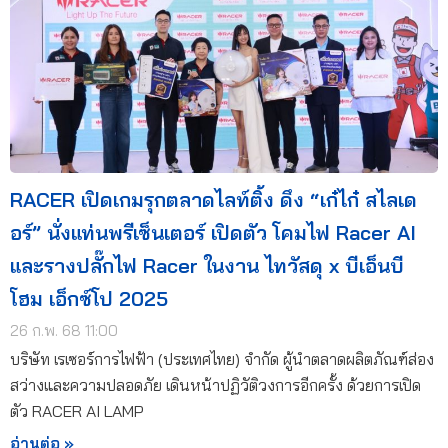
RACER เปิดเกมรุกตลาดไลท์ติ้ง ดึง “เก๋ไก๋ สไลเด
อร์” นั่งแท่นพรีเซ็นเตอร์ เปิดตัว โคมไฟ Racer AI
และรางปลั๊กไฟ Racer ในงาน ไทวัสดุ x บีเอ็นบี
โฮม เอ็กซ์โป 2025
26 ก.พ. 68 11:00
บริษัท เรเซอร์การไฟฟ้า (ประเทศไทย) จำกัด ผู้นำตลาดผลิตภัณฑ์ส่อง
สว่างและความปลอดภัย เดินหน้าปฏิวัติวงการอีกครั้ง ด้วยการเปิด
ตัว RACER AI LAMP
อ่านต่อ »