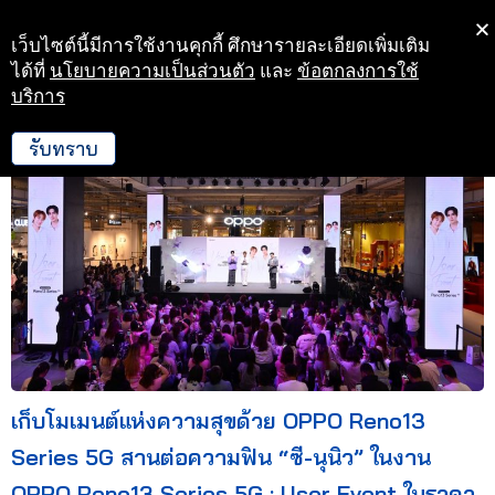
เว็บไซต์นี้มีการใช้งานคุกกี้ ศึกษารายละเอียดเพิ่มเติม
Skip
ได้ที่
นโยบายความเป็นส่วนตัว
และ
ข้อตกลงการใช้
to
บริการ
26 ก.พ. 68 17:09
content
รับทราบ
เก็บโมเมนต์แห่งความสุขด้วย OPPO Reno13
Series 5G สานต่อความฟิน “ซี-นุนิว” ในงาน
OPPO Reno13 Series 5G : User Event ในราคา