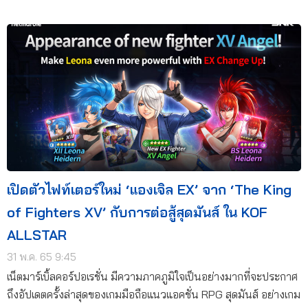
เปิดตัวไฟท์เตอร์ใหม่ ‘แองเจิล EX’ จาก ‘The King
of Fighters XV’ กับการต่อสู้สุดมันส์ ใน KOF
ALLSTAR
31 พ.ค. 65 9:45
เน็ตมาร์เบิ้ลคอร์ปอเรชั่น มีความภาคภูมิใจเป็นอย่างมากที่จะประกาศ
ถึงอัปเดตครั้งล่าสุดของเกมมือถือแนวแอคชั่น RPG สุดมันส์ อย่างเกม