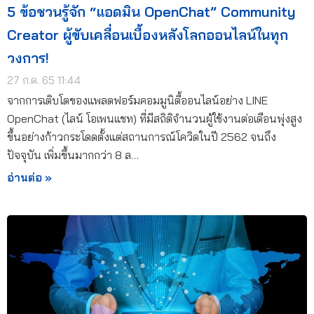
5 ข้อชวนรู้จัก “แอดมิน OpenChat” Community
Creator ผู้ขับเคลื่อนเบื้องหลังโลกออนไลน์ในทุก
วงการ!
27 ก.ค. 65 11:44
จากการเติบโตของแพลตฟอร์มคอมมูนิตี้ออนไลน์อย่าง LINE
OpenChat (ไลน์ โอเพนแชท) ที่มีสถิติจำนวนผู้ใช้งานต่อเดือนพุ่งสูง
ขึ้นอย่างก้าวกระโดดตั้งแต่สถานการณ์โควิดในปี 2562 จนถึง
ปัจจุบัน เพิ่มขึ้นมากกว่า 8 ล…
อ่านต่อ »