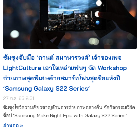
ซัมซุงจับมือ ‘กานต์ สมานวรวงศ์’ เจ้าของเพจ
LightCulture เอาใจเหล่าแฟนๆ จัด Workshop
ถ่ายภาพสุดพิเศษด้วยสมาร์ทโฟนสุดชิคแห่งปี
‘Samsung Galaxy S22 Series’
27 ก.ค. 65 8:51
ซัมซุงโชว์ความเชี่ยวชาญด้านการถ่ายภาพกลางคืน จัดกิจกรรมเวิร์ค
ช็อป ‘Samsung Make Night Epic with Galaxy S22 Series’
อ่านต่อ »