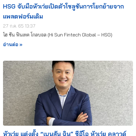
HSG จับมือหัวเว่ยเปิดตัวโซลูชันการโยกย้ายจาก
แพลตฟอร์มเดิม
27 ก.ค. 65 13:37
ไฮ ซัน ฟินเทค โกลบอล (Hi Sun Fintech Global – HSG)
อ่านต่อ »
หัวเว่ย แต่งตั้ง “เบนสัน ฉิน” ซีอีโอ หัวเว่ย คลาวด์