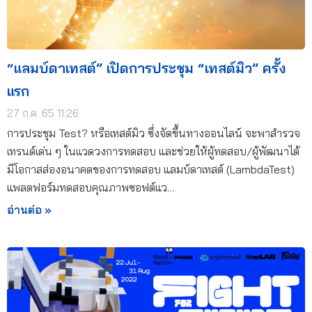
“แลมบ์ดาเทสต์” เปิดการประชุม “เทสต์มิว” ครั้ง
แรก
27 ก.ค. 65 11:26
การประชุม Test? หรือเทสต์มิว ซึ่งจัดขึ้นทางออนไลน์ จะพาสำรวจ
เทรนด์เด่น ๆ ในแวดวงการทดสอบ และช่วยให้ผู้ทดสอบ/ผู้พัฒนาได้
มีโอกาสส่องอนาคตของการทดสอบ แลมบ์ดาเทสต์ (LambdaTest)
แพลตฟอร์มทดสอบคุณภาพซอฟต์แว…
อ่านต่อ »