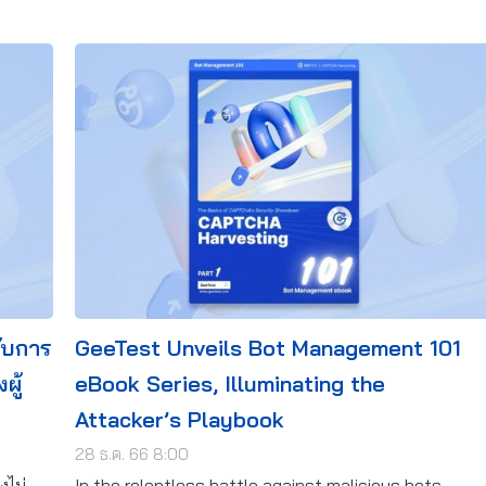
วกับการ
GeeTest Unveils Bot Management 101
ผู้
eBook Series, Illuminating the
Attacker’s Playbook
28 ธ.ค. 66 8:00
งไม่
In the relentless battle against malicious bots,