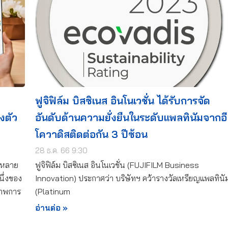
ฟูจิฟิล์ม บิสซิเนส อินโนเวชั่น ได้รับการจัด
งตัว
อันดับด้านความยั่งยืนในระดับแพลทินัมจากอี
โควาดิสติดต่อกัน 3 ปีซ้อน
28 ธ.ค. 66 9:30
่หลาย
ฟูจิฟิล์ม บิสซิเนส อินโนเวชั่น (FUJIFILM Business
นึ่งของ
Innovation) ประกาศว่า บริษัทฯ คว้ารางวัลเหรียญแพลทินั
ภาพการ
(Platinum
อ่านต่อ »